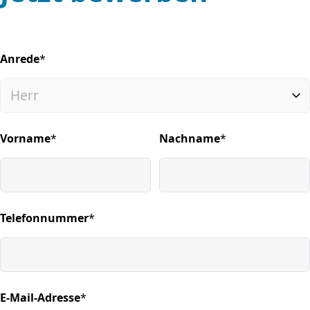
Anrede
*
(required)
Vorname
*
Nachname
*
(required)
(required)
Telefonnummer
*
(required)
E-Mail-Adresse
*
(required)