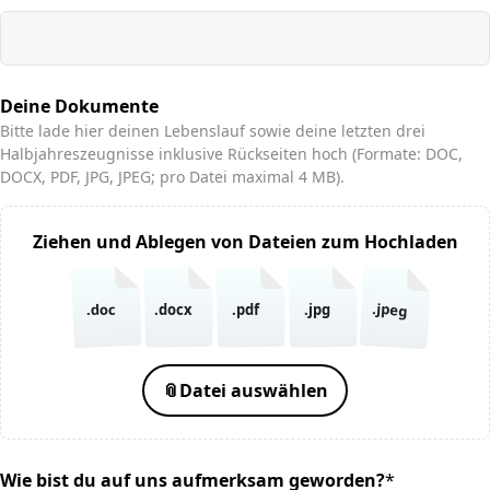
Deine Dokumente
Bitte lade hier deinen Lebenslauf sowie deine letzten drei
Halbjahreszeugnisse inklusive Rückseiten hoch (Formate: DOC,
DOCX, PDF, JPG, JPEG; pro Datei maximal 4 MB).
Ziehen und Ablegen von Dateien zum Hochladen
.jpeg
.doc
.docx
.pdf
.jpg
📎
Datei auswählen
Wie bist du auf uns aufmerksam geworden?
*