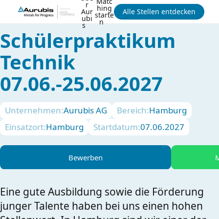
Matc
r
hing
Aur
Alle Stellen entdecken
starte
ubi
n
s
Schülerpraktikum
Technik
07.06.-25.06.2027
Unternehmen:
Aurubis AG
Bereich:
Hamburg
Einsatzort:
Hamburg
Startdatum:
07.06.2027
Bewerben
M
Eine gute Ausbildung sowie die Förderung
junger Talente haben bei uns einen hohen