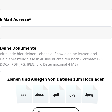
E-Mail-Adresse
*
(required)
Deine Dokumente
Bitte lade hier deinen Lebenslauf sowie deine letzten drei
Halbjahreszeugnisse inklusive Rückseiten hoch (Formate: DOC,
DOCX, PDF, JPG, JPEG; pro Datei maximal 4 MB).
Ziehen und Ablegen von Dateien zum Hochladen
.jpeg
.doc
.docx
.pdf
.jpg