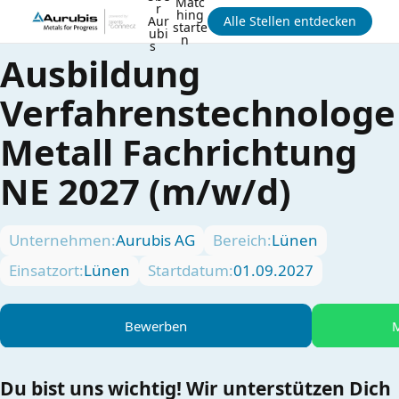
Matc
r
hing
Aur
Alle Stellen entdecken
starte
ubi
n
s
Ausbildung
Verfahrenstechnologe
Metall Fachrichtung
NE 2027 (m/w/d)
Unternehmen:
Aurubis AG
Bereich:
Lünen
Einsatzort:
Lünen
Startdatum:
01.09.2027
Bewerben
M
Du bist uns wichtig! Wir unterstützen Dich