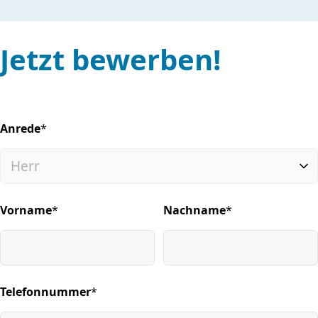
Jetzt bewerben!
Anrede
*
(required)
Vorname
*
Nachname
*
(required)
(required)
Telefonnummer
*
(required)